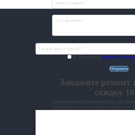
Я согласен на
обработку пер
Закажите ремонт 
скидку 1
Оформите выезд специалиста или доста
Приезжаем в любое удобное время без 