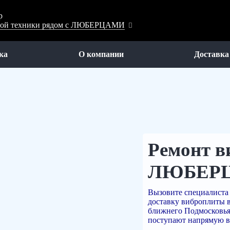
р
довой техники рядом с ЛЮБЕРЦАМИ
ка
О компании
Доставка
Ремонт в
ЛЮБЕР
Вызовите специалиста 
доставку виброплиты 
ближнего Подмосковья.
поступают напрямую в