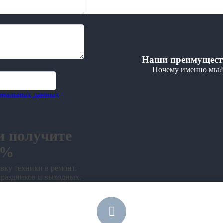
Наши преимущест
Почему именно мы?
сональных данных
и получите
0%
вку техники в ремонт.
праздников и выходных.