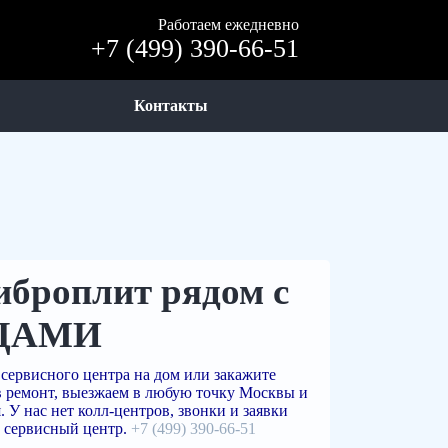
Работаем ежедневно
+7 (499) 390-66-51
Контакты
иброплит рядом с
ЦАМИ
сервисного центра на дом или закажите
в ремонт, выезжаем в любую точку Москвы и
 У нас нет колл-центров, звонки и заявки
 сервисный центр.
+7 (499) 390-66-51